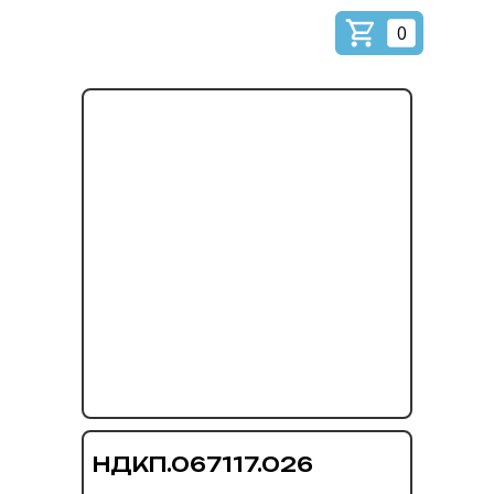
0
НДКП.067117.026