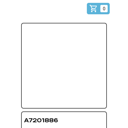
0
A7201886