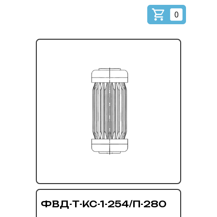
0
ФВД-Т-КС-1-254/П-280