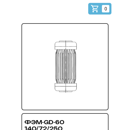
0
ФЭМ-GD-60
140/72/250