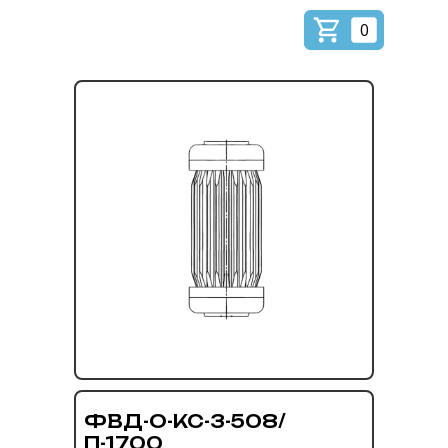
0
ФВД-О-КС-3-508/
П-1700