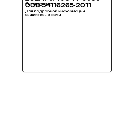
Описание
008-54116265-2011
Для подробной информации
свяжитесь с нами
нет в наличии