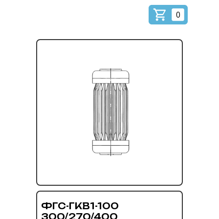
0
ФГС-ГКВ1-100
300/270/400