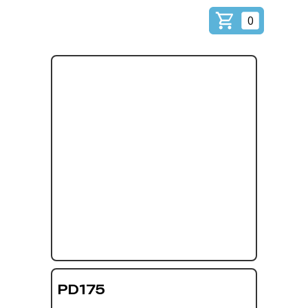
0
PD175