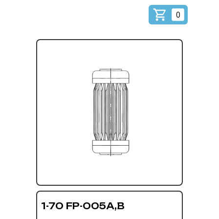
0
1-70 FР-005A,B