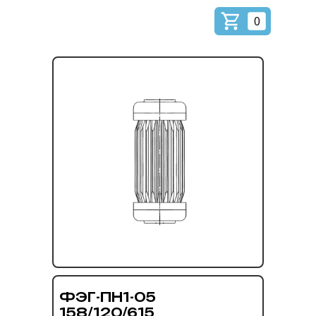
0
ФЭГ-ПН1-05
158/120/615