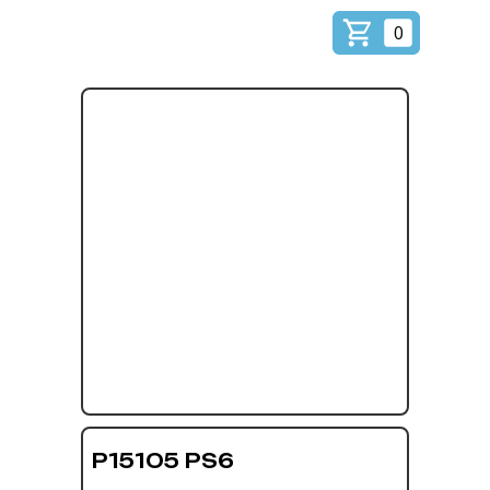
0
P15105 PS6