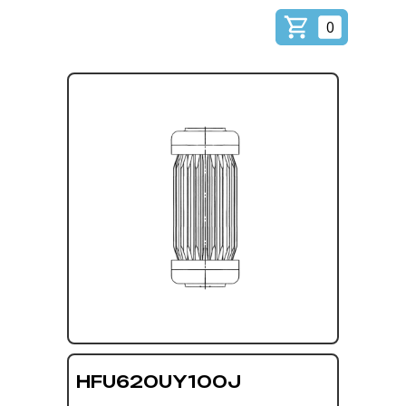
0
HFU620UY100J