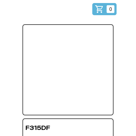
0
F315DF