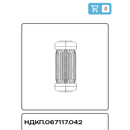
0
НДКП.067117.042