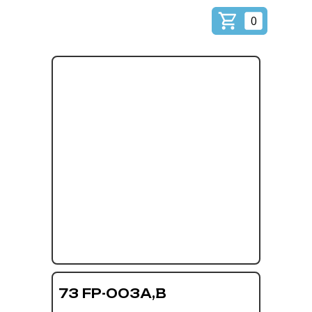
0
73 FP-003A,B