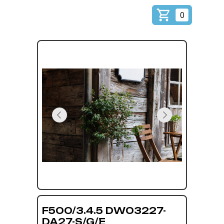
0
F500/3.4.5 DW03227-
DA27-S/G/E